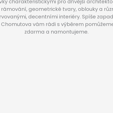
vky charakteristickými pro dřívější architekt
é rámování, geometrické tvary, oblouky a různ
vovanými, decentními interiéry. Spíše zapadají
 u Chomutova vám rádi s výběrem pomůžeme.
zdarma a namontujeme.