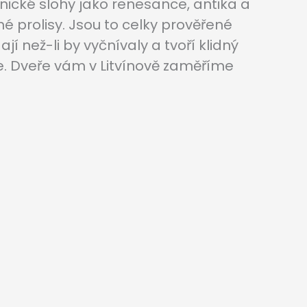
onické slohy jako renesance, antika a
é prolisy. Jsou to celky prověřené
 než-li by vyčnívaly a tvoří klidný
 Dveře vám v Litvínově zaměříme