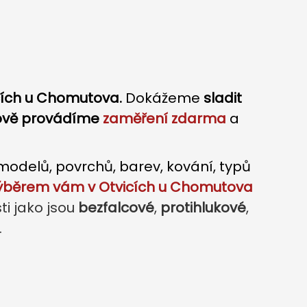
icích u Chomutova.
Dokážeme
sladit
nově provádíme
zaměření
zdarma
a
odelů, povrchů, barev, kování, typů
výběrem vám v Otvicích u Chomutova
ti jako jsou
bezfalcové
,
protihlukové
,
.