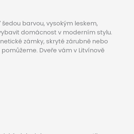
ď šedou barvou, vysokým leskem,
 vybavit domácnost v moderním stylu.
gnetické zámky, skryté zárubně nebo
m pomůžeme. Dveře vám v Litvínově