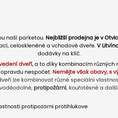
sou naší parketou.
Nejbližší prodejna je v Otv
ací, celoskleněné a vchodové dveře.
V Litví
dodávky na klíč.
vedení dveří,
a to díky kombinacím různých m
je opravdu nespočet.
Nemějte však obavy, s 
 dveří lze kombinovat různé speciální vlastnos
voděodolné,
protipožární
, kouřotěsné a další