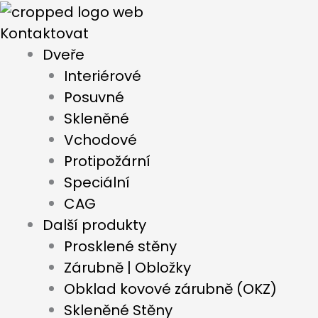
Přeskočit
na
Kontaktovat
obsah
Dveře
Interiérové
Posuvné
Skleněné
Vchodové
Protipožární
Speciální
CAG
Další produkty
Prosklené stěny
Zárubně | Obložky
Obklad kovové zárubně (OKZ)
Skleněné Stěny