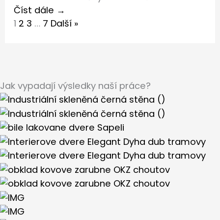
Číst dále →
1
2
3
…
7
Další »
Jak vypadají výsledky naší práce?