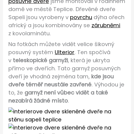
posuvné dveře
jsme montovali v rodinném
domě ve městě Teplice. Dřevěné dveře
Sapeli jsou vyrobeny v
povrchu
dýha ořech
africký a jsou kombinovány se
zárubněmi
z kovolaminátu.
Na fotkách můžete vidět velice šikovný
posuvný systém
Ulterior
. Ten spočívá
v
teleskopické garnyži
, která je ukryta
přímo ve dveřích. Tato garnyž posuvných
dveří je vhodná zejména tam,
kde jsou
dveře téměř neustále zavřené
. Výhodou je
to, že
garnyž není vůbec vidět a také
nezabírá žádné místo
.