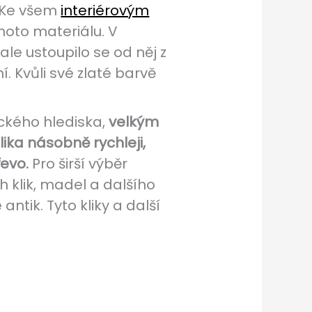
. Ke všem
interiérovým
ohoto materiálu. V
ale ustoupilo se od něj z
. Kvůli své zlaté barvě
ického hlediska,
velkým
ika násobně rychleji,
řevo.
Pro širší výběr
 klik, madel a dalšího
antik. Tyto kliky a další