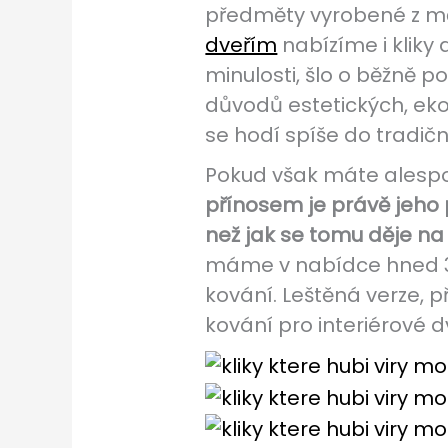
předměty vyrobené z měd
dveřím
nabízíme i kliky 
minulosti, šlo o běžně p
důvodů estetických, eko
se hodí spíše do tradiční
Pokud však máte alespoň
přínosem je právě jeho p
než jak se tomu děje na
máme v nabídce hned 3 
kování. Leštěná verze, př
kování pro interiérové 