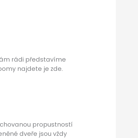
 Vám rádi představíme
oomy najdete je zde.
achovanou propustností
leněné dveře jsou vždy