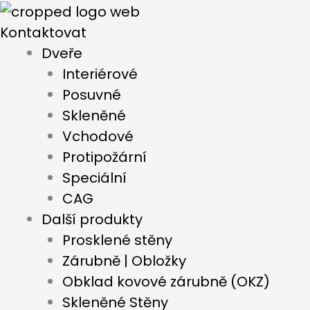
Přeskočit
na
Kontaktovat
obsah
Dveře
Interiérové
Posuvné
Skleněné
Vchodové
Protipožární
Speciální
CAG
Další produkty
Prosklené stěny
Zárubně | Obložky
Obklad kovové zárubně (OKZ)
Skleněné Stěny