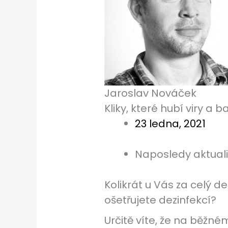
Jaroslav Nováček
Kliky, které hubí viry a b
23 ledna, 2021
Naposledy aktual
Kolikrát u Vás za celý de
ošetřujete dezinfekcí?
Určitě víte, že na běžném