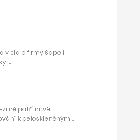
 v sídle firmy Sapeli
 ...
ezi ně patří nové
ování k celoskleněným ...