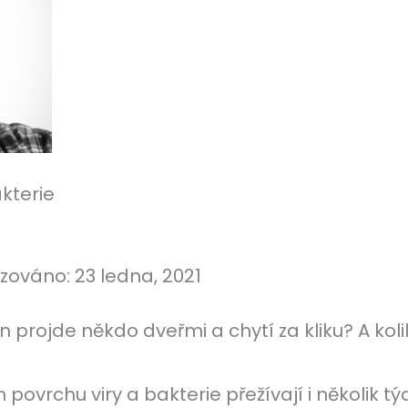
akterie
izováno:
23 ledna, 2021
n projde někdo dveřmi a chytí za kliku? A koli
 povrchu viry a bakterie přežívají i několik t