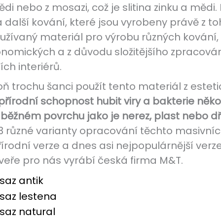
i nebo z mosazi, což je slitina zinku a mědi
a další kování, které jsou vyrobeny právě z t
oužívaný materiál pro výrobu různých kování, 
nomických a z důvodu složitějšího zpracování
ch interiérů.
 trochu šanci použít tento materiál z estet
řírodní schopnost hubit viry a bakterie někol
 běžném povrchu jako je nerez, plast nebo d
různé varianty opracování těchto masivních
írodní verze a dnes asi nejpopulárnější verze 
dveře pro nás vyrábí česká firma M&T.