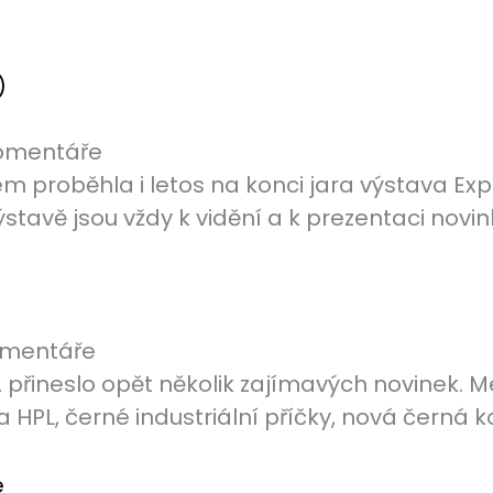
omentáře
 proběhla i letos na konci jara výstava Expo
stavě jsou vždy k vidění a k prezentaci novinky
omentáře
 přineslo opět několik zajímavých novinek. M
a HPL, černé industriální příčky, nová černá k