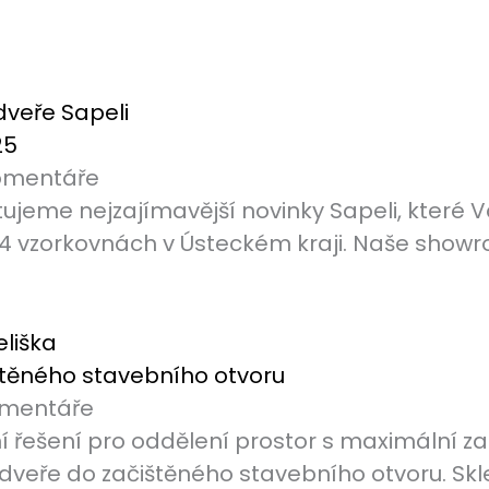
25
omentáře
ujeme nejzajímavější novinky Sapeli, které
 4 vzorkovnách v Ústeckém kraji. Naše showr
štěného stavebního otvoru
omentáře
 řešení pro oddělení prostor s maximální z
é dveře do začištěného stavebního otvoru. Sk