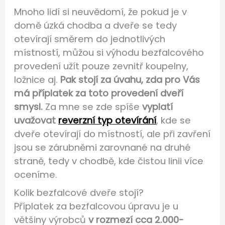
Mnoho lidí si neuvědomí, že pokud je v
domě úzká chodba a dveře se tedy
otevírají směrem do jednotlivých
místností, můžou si výhodu bezfalcového
provedení užít pouze zevnitř koupelny,
ložnice aj.
Pak stojí za úvahu, zda pro Vás
má příplatek za toto provedení dveří
smysl.
Za mne se zde spíše
vyplatí
uvažovat
reverzní typ otevírání
, kde se
dveře otevírají do místností, ale při zavření
jsou se zárubněmi zarovnané na druhé
straně, tedy v chodbě, kde čistou linii více
oceníme.
Kolik bezfalcové dveře stojí?
Příplatek za bezfalcovou úpravu je u
většiny výrobců
v rozmezí cca 2.000-