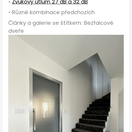
•
Zvukový útlum 27 dB a 32 dB
• Různé kombinace předchozích
Články a galerie se štítkem: Bezfalcové
dveře