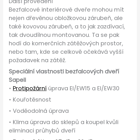
Další provedení
Bezfalcové interiérové dveře mohou mít
nejen dřevěnou obložkovou zárubeň, ale
také kovovou zárubeň, a to jak zazdívací,
tak dvoudílnou montovanou. Ta se pak
hodí do komerčních zátěžových prostor,
nebo tam, kde se celkově očekává vyšší
požadavek na zátěž.
Speciální vlastnosti bezfalcových dveří
Sapeli
•
Protipožární
úprava EI/EW15 a EI/EW30
• Kouřotěsnost
• Voděodolná úprava
• Klima úprava do sklepů a koupel kvůli
eliminaci průhybů dveří