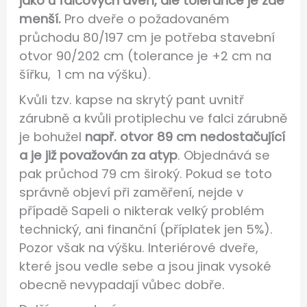
jako u falcových dveří, ale tolerance je zde
menší.
Pro dveře o požadovaném
průchodu 80/197 cm je potřeba stavební
otvor 90/202 cm (tolerance je +2 cm na
šířku, 1 cm na výšku).
Kvůli tzv. kapse na skrytý pant uvnitř
zárubně a kvůli protiplechu ve falci zárubně
je bohužel
např. otvor 89 cm nedostačující
a je již považován za atyp
. Objednává se
pak průchod 79 cm široký. Pokud se toto
správně objeví při zaměření, nejde v
případě Sapeli o nikterak velký problém
technický, ani finanční (příplatek jen 5%).
Pozor však na výšku. Interiérové dveře,
které jsou vedle sebe a jsou jinak vysoké
obecně nevypadají vůbec dobře.