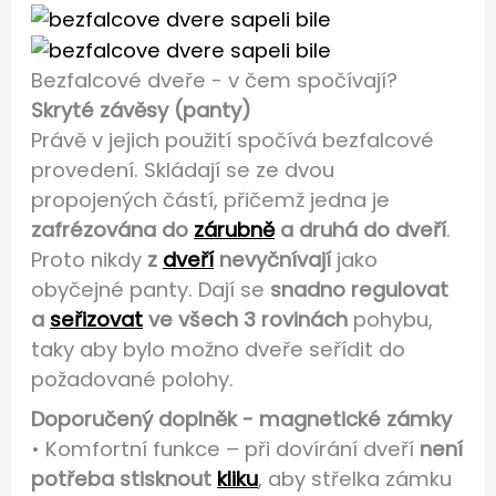
Bezfalcové dveře - v čem spočívají?
Skryté závěsy (panty)
Právě v jejich použití spočívá bezfalcové
provedení. Skládají se ze dvou
propojených částí, přičemž jedna je
zafrézována do
zárubně
a druhá do dveří
.
Proto nikdy
z
dveří
nevyčnívají
jako
obyčejné panty. Dají se
snadno regulovat
a
seřizovat
ve všech 3 rovinách
pohybu,
taky aby bylo možno dveře seřídit do
požadované polohy.
Doporučený doplněk - magnetické zámky
• Komfortní funkce – při dovírání dveří
není
potřeba stisknout
kliku
, aby střelka zámku