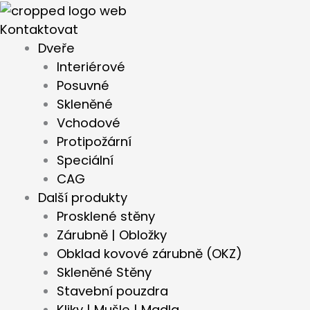
Přeskočit
na
Kontaktovat
obsah
Dveře
Interiérové
Posuvné
Skleněné
Vchodové
Protipožární
Speciální
CAG
Další produkty
Prosklené stěny
Zárubně | Obložky
Obklad kovové zárubně (OKZ)
Skleněné Stěny
Stavební pouzdra
Kliky | Mušle | Madla