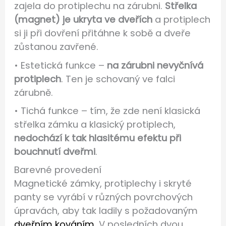
zajela do protiplechu na zárubni.
Střelka
(magnet) je ukryta ve dveřích
a protiplech
si ji při dovření přitáhne k sobě a dveře
zůstanou zavřené.
• Estetická funkce –
na zárubni nevyčnívá
protiplech
. Ten je schovaný ve falci
zárubně.
• Tichá funkce – tím, že zde není klasická
střelka zámku a klasický protiplech,
nedochází k tak hlasitému efektu při
bouchnutí dveřmi
.
Barevné provedení
Magnetické zámky, protiplechy i skryté
panty se vyrábí v různých povrchových
úpravách, aby tak ladily s požadovaným
dveřním kováním
. V posledních dvou